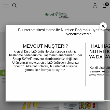
0
×
Bu internet sitesi Herbalife Nutrition Bağımsız üyesi Se
yönetilmektedir.
MEVCUT MÜŞTERİ?
HALİHA
NUTRITI
Kişisel Distribitörünüz ile olan birebir ilişkiniz,
beslenme hedeflerinize ulaşmanın anahtarıdır. Eğer
YA DA A
Serap SAYAR mevcut distribitörünüz değil ise,
Ürünlerinizi mevcut distribitörünüzden almanızı
öneririz. Alternatif olarak, bu internet sitesine
Kendi distribi
girmek için
buraya tıklayınız.
vermek ve tüm 
www.myherbal