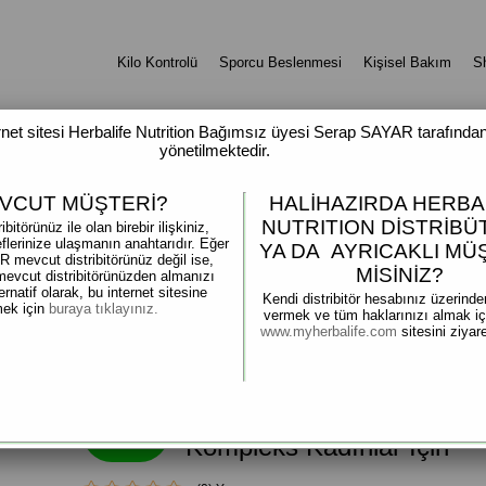
Kilo Kontrolü
Sporcu Beslenmesi
Kişisel Bakım
S
rnet sitesi Herbalife Nutrition Bağımsız üyesi Serap SAYAR tarafında
yönetilmektedir.
VCUT MÜŞTERİ?
HALİHAZIRDA HERBA
NUTRITION DİSTRİB
ibitörünüz ile olan birebir ilişkiniz,
lerinize ulaşmanın anahtarıdır. Eğer
YA DA AYRICAKLI MÜ
mevcut distribitörünüz değil ise,
MİSİNİZ?
 mevcut distribitörünüzden almanızı
ternatif olarak, bu internet sitesine
Kendi distribitör hesabınız üzerinde
mek için
buraya tıklayınız.
vermek ve tüm haklarınızı almak içi
www.myherbalife.com
sitesini ziyar
Formül 2 Vitamin ve Miner
50
Kompleks Kadınlar İçin