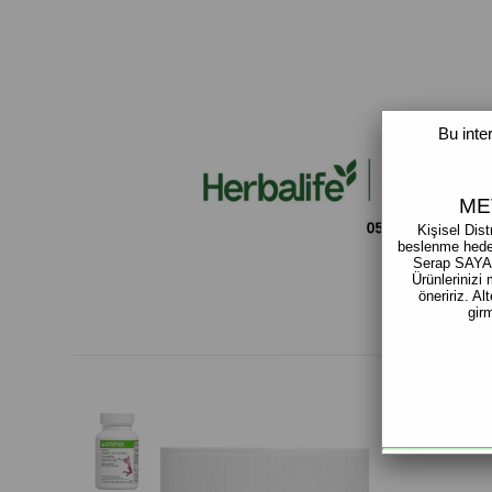
Bu inte
ME
Kişisel Distr
beslenme hedef
Serap SAYAR 
Ürünlerinizi
öneririz. Al
gir