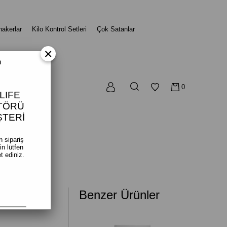
hakerlar
Kilo Kontrol Setleri
Çok Satanlar
×
n
0
LIFE
ÜTÖRÜ
ŞTERİ
n sipariş
n lütfen
et ediniz.
al
Benzer Ürünler