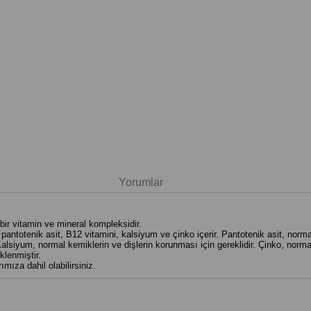
Yorumlar
ir vitamin ve mineral kompleksidir.
 pantotenik asit, B12 vitamini, kalsiyum ve çinko içerir. Pantotenik asit, nor
lsiyum, normal kemiklerin ve dişlerin korunması için gereklidir. Çinko, normal
klenmiştir.
ımıza dahil olabilirsiniz.