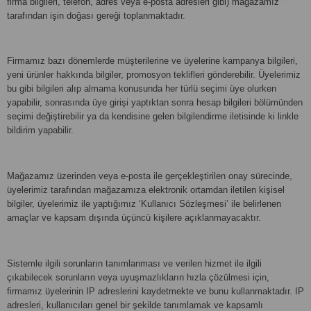
firma bilgileri, telefon, adres veya e-posta adresleri gibi) mağazamız
tarafından işin doğası gereği toplanmaktadır.
Firmamız bazı dönemlerde müşterilerine ve üyelerine kampanya bilgileri,
yeni ürünler hakkında bilgiler, promosyon teklifleri gönderebilir. Üyelerimiz
bu gibi bilgileri alıp almama konusunda her türlü seçimi üye olurken
yapabilir, sonrasında üye girişi yaptıktan sonra hesap bilgileri bölümünden
seçimi değiştirebilir ya da kendisine gelen bilgilendirme iletisinde ki linkle
bildirim yapabilir.
Mağazamız üzerinden veya e-posta ile gerçekleştirilen onay sürecinde,
üyelerimiz tarafından mağazamıza elektronik ortamdan iletilen kişisel
bilgiler, üyelerimiz ile yaptığımız ‘Kullanıcı Sözleşmesi’ ile belirlenen
amaçlar ve kapsam dışında üçüncü kişilere açıklanmayacaktır.
Sistemle ilgili sorunların tanımlanması ve verilen hizmet ile ilgili
çıkabilecek sorunların veya uyuşmazlıkların hızla çözülmesi için,
firmamız üyelerinin IP adreslerini kaydetmekte ve bunu kullanmaktadır. IP
adresleri, kullanıcıları genel bir şekilde tanımlamak ve kapsamlı