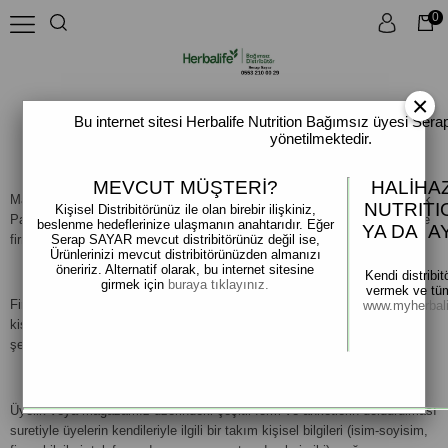
0
×
GİZLİLİK VE GÜVENLİK POLİTİKASI
Bu internet sitesi Herbalife Nutrition Bağımsız üyesi Se
yönetilmektedir.
MEVCUT MÜŞTERİ?
HALİHA
Mağazamızda verilen tüm servisler Zümrütevler Mahallesi Gülhan Sokak
NUTRITI
Kişisel Distribitörünüz ile olan birebir ilişkiniz,
Palmiye Sitesi A1 Blok D:4 Maltepe / İstanbul adresinde kayıtlı Herbalye
beslenme hedeflerinize ulaşmanın anahtarıdır. Eğer
YA DA A
firmamıza aittir ve firmamız tarafından işletilir.
Serap SAYAR mevcut distribitörünüz değil ise,
Ürünlerinizi mevcut distribitörünüzden almanızı
öneririz. Alternatif olarak, bu internet sitesine
Kendi distribi
girmek için
buraya tıklayınız.
vermek ve tüm 
Firmamız, çeşitli amaçlarla kişisel veriler toplayabilir. Aşağıda, toplanan
www.myherbal
kişisel verilerin nasıl ve ne şekilde toplandığı, bu verilerin nasıl ve ne
şekilde korunduğu belirtilmiştir.
Üyelik veya mağazamız üzerindeki çeşitli form ve anketlerin doldurulması
suretiyle üyelerin kendileriyle ilgili bir takım kişisel bilgileri (isim-soyisim,