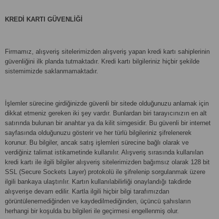
KREDİ KARTI GÜVENLİĞİ
Firmamız, alışveriş sitelerimizden alışveriş yapan kredi kartı sahiplerinin
güvenliğini ilk planda tutmaktadır. Kredi kartı bilgileriniz hiçbir şekilde
sistemimizde saklanmamaktadır.
İşlemler sürecine girdiğinizde güvenli bir sitede olduğunuzu anlamak için
dikkat etmeniz gereken iki şey vardır. Bunlardan biri tarayıcınızın en alt
satırında bulunan bir anahtar ya da kilit simgesidir. Bu güvenli bir internet
sayfasında olduğunuzu gösterir ve her türlü bilgileriniz şifrelenerek
korunur. Bu bilgiler, ancak satış işlemleri sürecine bağlı olarak ve
verdiğiniz talimat istikametinde kullanılır. Alışveriş sırasında kullanılan
kredi kartı ile ilgili bilgiler alışveriş sitelerimizden bağımsız olarak 128 bit
SSL (Secure Sockets Layer) protokolü ile şifrelenip sorgulanmak üzere
ilgili bankaya ulaştırılır. Kartın kullanılabilirliği onaylandığı takdirde
alışverişe devam edilir. Kartla ilgili hiçbir bilgi tarafımızdan
görüntülenemediğinden ve kaydedilmediğinden, üçüncü şahısların
herhangi bir koşulda bu bilgileri ile geçirmesi engellenmiş olur.