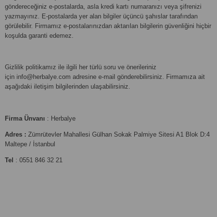
göndereceğiniz e-postalarda, asla kredi kartı numaranızı veya şifrenizi
yazmayınız. E-postalarda yer alan bilgiler üçüncü şahıslar tarafından
görülebilir. Firmamız e-postalarınızdan aktarılan bilgilerin güvenliğini hiçbir
koşulda garanti edemez.
Gizlilik politikamız ile ilgili her türlü soru ve önerileriniz
için
info@herbalye.com
adresine e-mail gönderebilirsiniz. Firmamıza ait
aşağıdaki iletişim bilgilerinden ulaşabilirsiniz.
Firma Ünvanı
: Herbalye
Adres :
Zümrütevler Mahallesi Gülhan Sokak Palmiye Sitesi A1 Blok D:4
Maltepe / İstanbul
Tel
:
0551 846 32 21